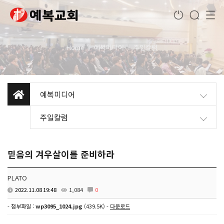
Home
예복미디어
주일칼럼
예복미디어
주일칼럼
믿음의 겨우살이를 준비하라
PLATO
2022.11.08 19:48
1,084
0
- 첨부파일 :
wp3095_1024.jpg
(439.5K) -
다운로드