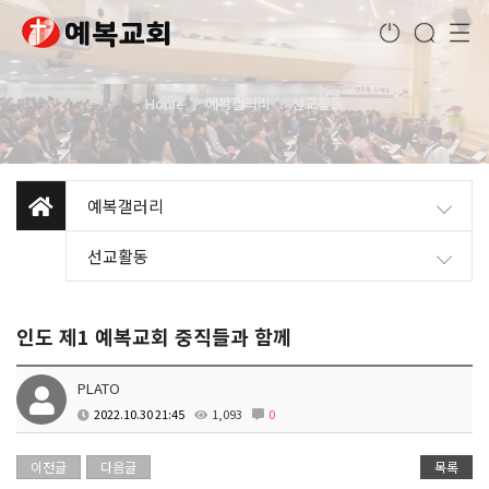
Home
예복갤러리
선교활동
예복갤러리
선교활동
인도 제1 예복교회 중직들과 함께
PLATO
2022.10.30 21:45
1,093
0
이전글
다음글
목록