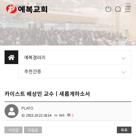
Home
예복갤러리
추천간증
예복갤러리
추천간증
카이스트 배상민 교수ㅣ새롭게하소서
PLATO
2022.10.22 18:14
969
0
이전글
다음글
목록