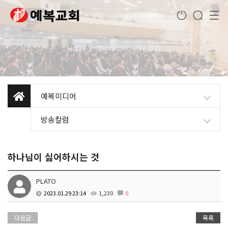
Home
예복미디어
방송칼럼
예복미디어
방송칼럼
하나님이 싫어하시는 것
PLATO
2023.01.29 23:14
1,230
0
다음글
목록